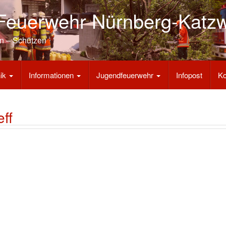
e Feuerwehr Nürnberg-Katz
n – Schützen
nik
Informationen
Jugendfeuerwehr
Infopost
Ko
eff