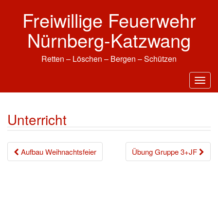
Skip
Freiwillige Feuerwehr
to
content
Nürnberg-Katzwang
Retten – Löschen – Bergen – Schützen
T
o
g
Unterricht
g
l
Beitrags-
e
Aufbau Weihnachtsfeier
Übung Gruppe 3+JF
n
Navigation
a
v
i
g
a