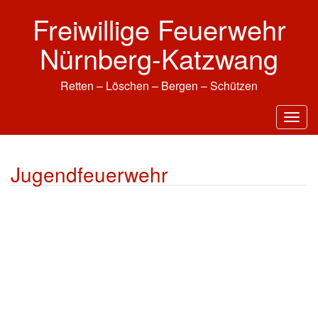
Skip
Freiwillige Feuerwehr
to
content
Nürnberg-Katzwang
Retten – Löschen – Bergen – Schützen
T
o
g
Jugendfeuerwehr
g
l
e
n
a
v
i
g
a